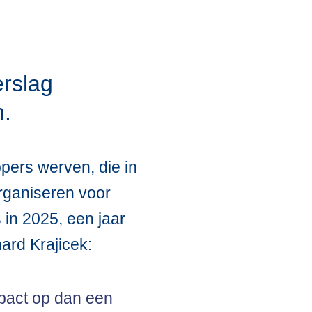
erslag
n.
pers werven, die in
organiseren voor
 in 2025, een jaar
ard Krajicek:
mpact op dan een