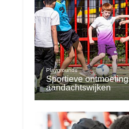
Playgrounds
Sportieve ontmoeting
aandachtswijken